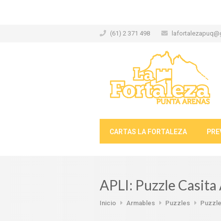
(61) 2 371 498
lafortalezapuq@
CARTAS LA FORTALEZA
PRE
APLI: Puzzle Casit
Inicio
Armables
Puzzles
Puzzle