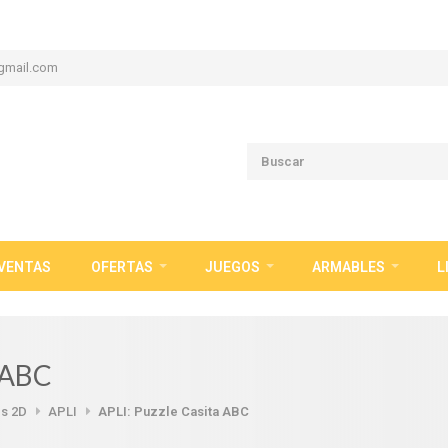
gmail.com
VENTAS
OFERTAS
JUEGOS
ARMABLES
L
a ABC
s 2D
APLI
APLI: Puzzle Casita ABC