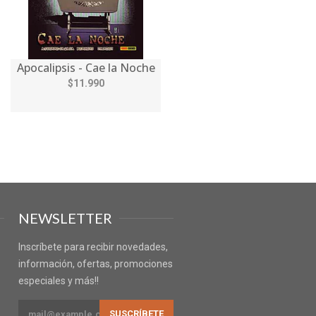
Apocalipsis - Cae la Noche
$11.990
NEWSLETTER
Inscríbete para recibir novedades,
información, ofertas, promociones
especiales y más!!