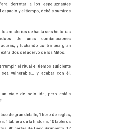
Para derrotar a los espeluznantes
l espacio y el tiempo, debéis sumiros
 los misterios de hasta seis historias
iéndoos de unas combinaciones
locuras, y luchando contra una gran
extraídos del acervo de los Mitos.
rrumpir el ritual el tiempo suficiente
sea vulnerable... y acabar con él.
un viaje de solo ida, pero estáis
?
ico de gran detalle, 1 libro de reglas,
a, 1 tablero de la historia, 10 tableros
itos, 90 cartas de Descubrimiento, 12