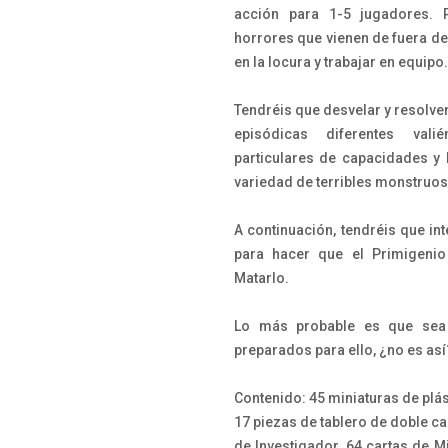
acción para 1-5 jugadores. 
horrores que vienen de fuera de
en la locura y trabajar en equipo.
Tendréis que desvelar y resolver
episódicas diferentes val
particulares de capacidades y 
variedad de terribles monstruos 
A continuación, tendréis que inte
para hacer que el Primigenio 
Matarlo.
Lo más probable es que sea 
preparados para ello, ¿no es así
Contenido: 45 miniaturas de plást
17 piezas de tablero de doble car
de Investigador, 64 cartas de M