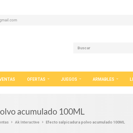
gmail.com
VENTAS
OFERTAS
JUEGOS
ARMABLES
L
 polvo acumulado 100ML
entas
Ak Interactive
Efecto salpicadura polvo acumulado 100ML