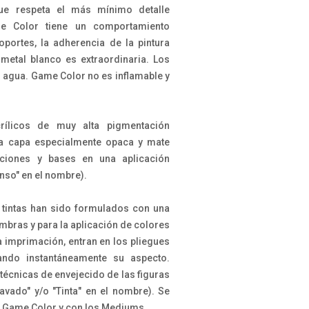
ue respeta el más mínimo detalle
e Color tiene un comportamiento
portes, la adherencia de la pintura
 metal blanco es extraordinaria. Los
n agua. Game Color no es inflamable y
rílicos de muy alta pigmentación
a capa especialmente opaca y mate
ciones y bases en una aplicación
enso" en el nombre).
y tintas han sido formulados con una
ombras y para la aplicación de colores
 imprimación, entran en los pliegues
tando instantáneamente su aspecto.
técnicas de envejecido de las figuras
Lavado" y/o "Tinta" en el nombre). Se
 Game Color y con los Mediums.