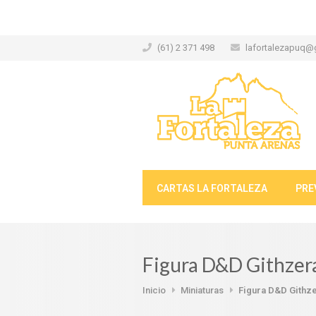
(61) 2 371 498
lafortalezapuq@
CARTAS LA FORTALEZA
PRE
Figura D&D Githzer
Inicio
Miniaturas
Figura D&D Githze