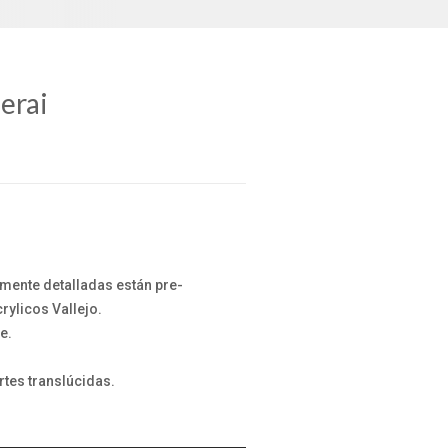
erai
amente detalladas están pre-
ylicos Vallejo.
e.
rtes translúcidas.