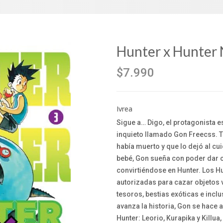
Hunter x Hunter 
$7.990
Ivrea
Sigue a… Digo, el protagonista e
inquieto llamado Gon Freecss. T
había muerto y que lo dejó al cu
bebé, Gon sueña con poder dar c
convirtiéndose en Hunter. Los H
autorizadas para cazar objetos v
tesoros, bestias exóticas e incl
avanza la historia, Gon se hace 
Hunter: Leorio, Kurapika y Killu