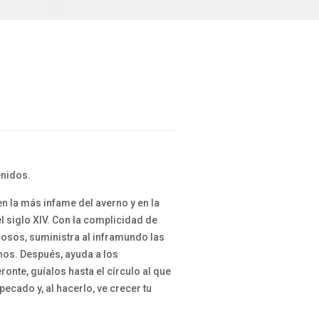
enidos.
en la más infame del averno y en la
el siglo XIV. Con la complicidad de
rosos, suministra al inframundo las
nos. Después, ayuda a los
onte, guíalos hasta el círculo al que
ecado y, al hacerlo, ve crecer tu