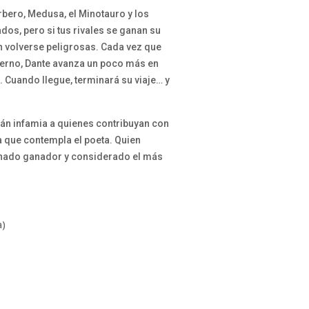
bero, Medusa, el Minotauro y los
dos, pero si tus rivales se ganan su
an volverse peligrosas. Cada vez que
fierno, Dante avanza un poco más en
 Cuando llegue, terminará su viaje… y
rán infamia a quienes contribuyan con
a que contempla el poeta. Quien
nado ganador y considerado el más
a)