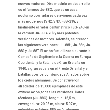
nuevos motores. Otro modelo en desarrollo
es el famoso Ju-88G, que es un caza
nocturno con radares de aviones cada vez
más modernos (SN2, SN3, FuG-218, y
finalmente el radar centimétrico FuG-240 en
la versión Ju-88G-7C) y más potentes
versiones de motores. Además, se crearon
las siguientes versiones: Ju-88H, Ju-88p, Ju-
88S y Ju-88T. El avión fue utilizado durante la
Campaña de Septiembre, la Guerra en Europa
Occidental y la Batalla de Gran Bretaña en
1940, a gran escala en el Frente Oriental y en
batallas con los bombardeos Aliados sobre
los cielos alemanes. Se construyeron
alrededor de 15.000 ejemplares de este
exitoso avión, todas las versiones. Datos
técnicos (Ju-88G): longitud: 15,5 m,
envergadura: 20,08 m, altura: 5,07 m,
velocidad máxima: 550 km/h, alcance