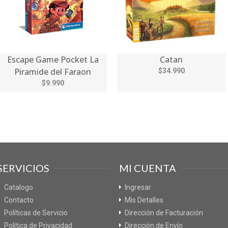
Escape Game Pocket La
Catan
Piramide del Faraon
$34.990
$9.990
SERVICIOS
MI CUENTA
Catalogo
Ingresar
Contacto
Mis Detalles
Políticas de Servicio
Dirección de Facturación
Política de Privacidad
Dirección de Envío