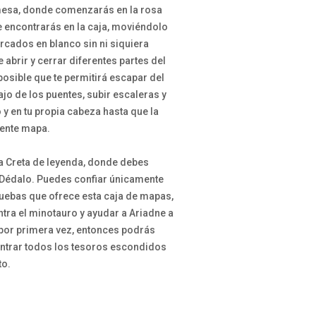
mesa, donde comenzarás en la rosa
e encontrarás en la caja, moviéndolo
rcados en blanco sin ni siquiera
 abrir y cerrar diferentes partes del
osible que te permitirá escapar del
jo de los puentes, subir escaleras y
o y en tu propia cabeza hasta que la
uiente mapa.
a Creta de leyenda, donde debes
 Dédalo. Puedes confiar únicamente
ruebas que ofrece esta caja de mapas,
ntra el minotauro y ayudar a Ariadne a
por primera vez, entonces podrás
contrar todos los tesoros escondidos
to.