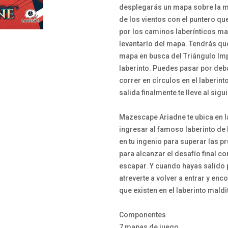
desplegarás un mapa sobre la 
de los vientos con el puntero qu
por los caminos laberínticos ma
levantarlo del mapa. Tendrás que
mapa en busca del Triángulo Imp
laberinto. Puedes pasar por deba
correr en círculos en el laberint
salida finalmente te lleve al sig
Mazescape Ariadne te ubica en l
ingresar al famoso laberinto de
en tu ingenio para superar las p
para alcanzar el desafío final co
escapar. Y cuando hayas salido 
atreverte a volver a entrar y en
que existen en el laberinto maldi
Componentes
7 mapas de juego