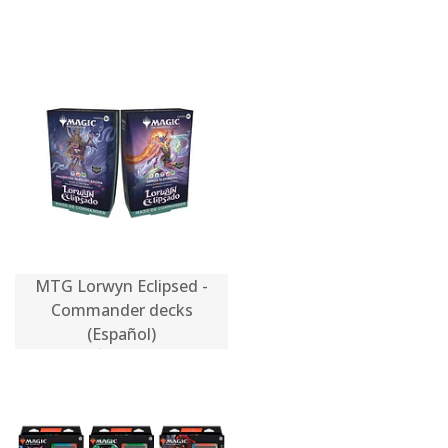
MTG Lorwyn Eclipsed -
Commander decks
(Español)
$59.990