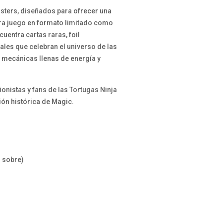
osters, diseñados para ofrecer una
ara juego en formato limitado como
uentra cartas raras, foil
ales que celebran el universo de las
y mecánicas llenas de energía y
onistas y fans de las Tortugas Ninja
ión histórica de Magic.
r sobre)