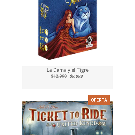
La Dama y el Tigre
$12.990
$9.093
OFERTA