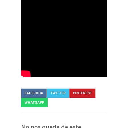
FACEBOOK
TWITTER
PINTEREST
WHATSAPP
No nos queda de este