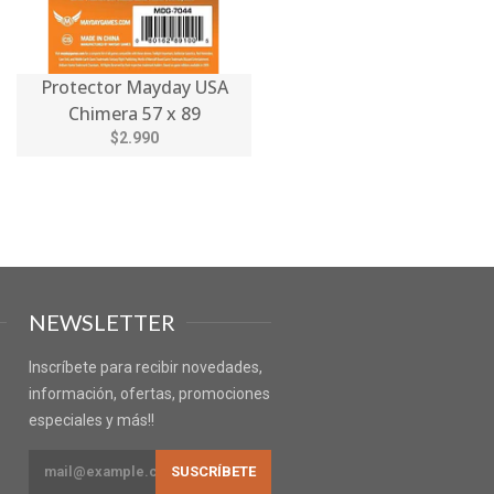
Protector Mayday USA
Chimera 57 x 89
$2.990
NEWSLETTER
Inscríbete para recibir novedades,
información, ofertas, promociones
especiales y más!!