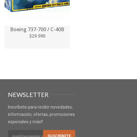
Boeing 737-700 / C-40B
$29.990
NEWSLETTER
Inscríbete para recibir novedades,
información, ofertas, promociones
especiales y más!!