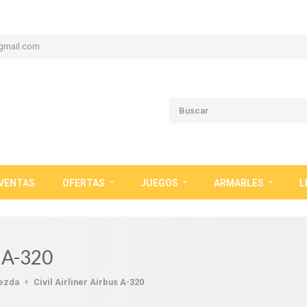
gmail.com
VENTAS
OFERTAS
JUEGOS
ARMABLES
L
s A-320
ezda
Civil Airliner Airbus A-320