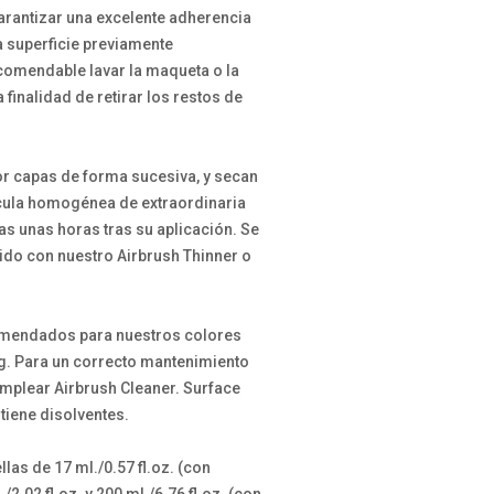
garantizar una excelente adherencia
a superficie previamente
comendable lavar la maqueta o la
 finalidad de retirar los restos de
r capas de forma sucesiva, y secan
cula homogénea de extraordinaria
as unas horas tras su aplicación. Se
ido con nuestro Airbrush Thinner o
omendados para nuestros colores
 kg. Para un correcto mantenimiento
plear Airbrush Cleaner. Surface
tiene disolventes.
las de 17 ml./0.57 fl.oz. (con