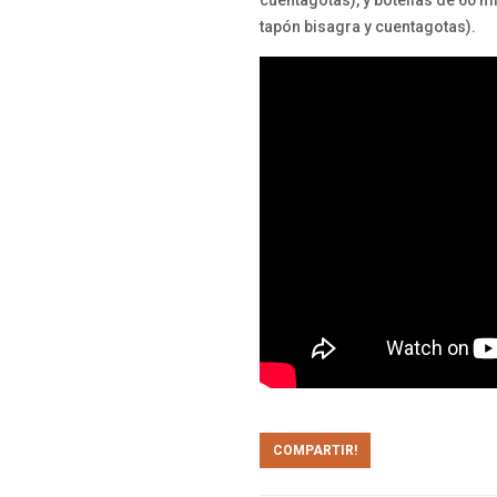
cuentagotas), y botellas de 60 ml.
tapón bisagra y cuentagotas).
COMPARTIR!