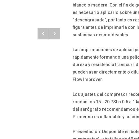
blanco o madera. Con el fin de 
es necesario aplicarlo sobre un
“desengrasada”, por tanto es re
figura antes de imprimarla con la
sustancias desmoldeantes.
Las imprimaciones se aplican po
rápidamente formando una pelí
dureza y resistencia transcurrid
pueden usar directamente o dilu
Flow Improver.
Los ajustes del compresor rec
rondan los 15 - 20 PSI o 0.5 a 1
del aerógrafo recomendamos em
Primer no es inflamable y no con
Presentación: Disponible en botel