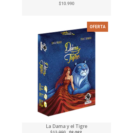
$10.990
OFERTA
La Dama y el Tigre
$12.990
$9.093