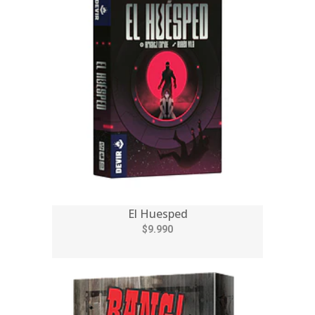
El Huesped
$9.990