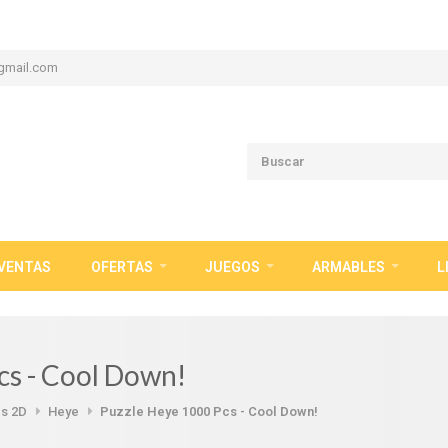
gmail.com
VENTAS
OFERTAS
JUEGOS
ARMABLES
L
cs - Cool Down!
s 2D
Heye
Puzzle Heye 1000 Pcs - Cool Down!