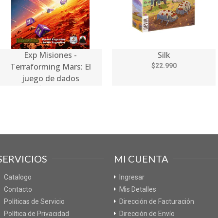
Exp Misiones -
Silk
Terraforming Mars: El
$22.990
juego de dados
$19.990
SERVICIOS
MI CUENTA
Catalogo
Ingresar
Contacto
Mis Detalles
Políticas de Servicio
Dirección de Facturación
Política de Privacidad
Dirección de Envío