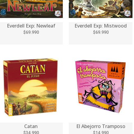
Everdell Exp: Newleaf
Everdell Exp: Mistwood
$69.990
$69.990
Catan
El Abejorro Tramposo
$34.990
$14.990