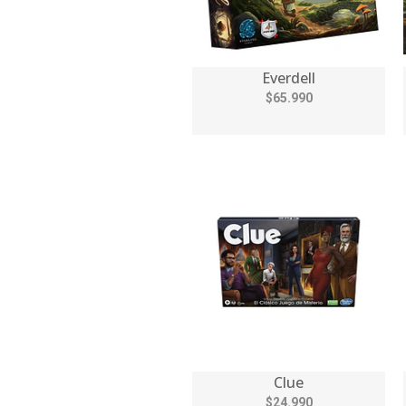
Everdell
$65.990
Clue
$24.990